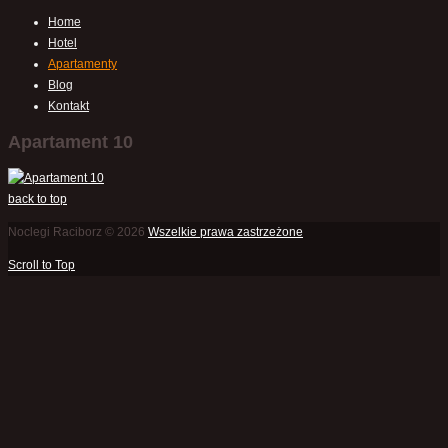
Home
Hotel
Apartamenty
Blog
Kontakt
Apartament 10
back to top
Noclegi Raciborz © 2026
Wszelkie prawa zastrzeżone
Scroll to Top