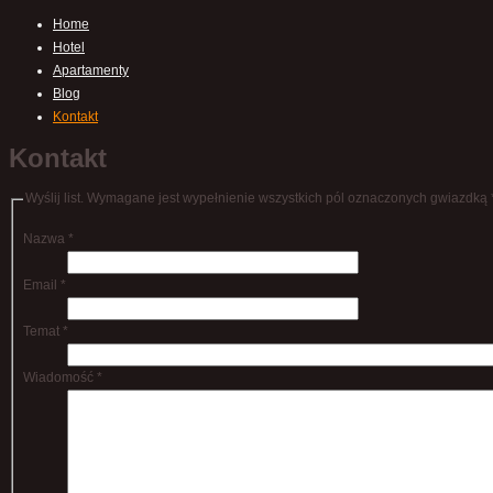
Home
Hotel
Apartamenty
Blog
Kontakt
Kontakt
Wyślij list. Wymagane jest wypełnienie wszystkich pól oznaczonych gwiazdką 
Nazwa
*
Email
*
Temat
*
Wiadomość
*