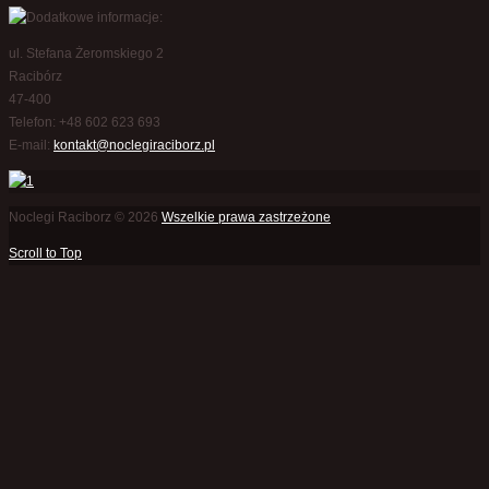
ul. Stefana Żeromskiego 2
Racibórz
47-400
Telefon:
+48 602 623 693
E-mail:
kontakt@noclegiraciborz.pl
Noclegi Raciborz © 2026
Wszelkie prawa zastrzeżone
Scroll to Top