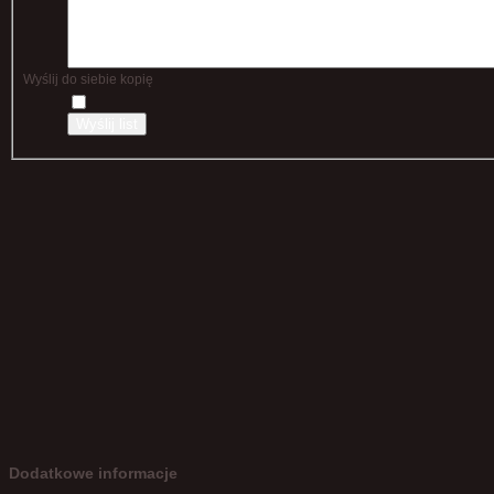
Wyślij do siebie kopię
Wyślij list
Dodatkowe informacje