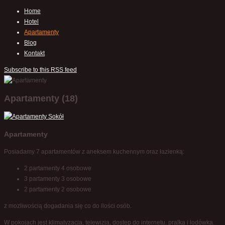
Home
Hotel
Apartamenty
Blog
Kontakt
Subscribe to this RSS feed
Apartamenty (18)
Apartamenty
Posiadamy 7 apartamentów z aneksem kuchennym oraz łazienką:
2 partamenty 4 osobowe
3 partamenty 3 osobowe
2 partamenty 2 osobowe
z mozliwością dogadania się co do ilości osób.
W pokojach jest klimatyzacja, telewizja, dostęp do internetu, pralka i lodówka.